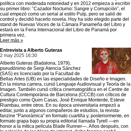
política con moderada notoriedad y en 2012 empieza a escribir
su primer libro: "Cazador Nocturno: Sangre y Corrupción", el
cual empezó como un serial al estilo Pulp, pero se salió de
control y decidió hacerlo novela. Hoy ha sido elegido parte del
stand de Nuevas Voces de la Cámara Panameña del Libro y
estará en la Feria Internacional del Libro de Panamá por
primera vez.
Leer más »
Entrevista a Alberto Guteras
2 may 2025
16:30
Alberto Guteras (Badalona, 1979),
pseudónimo de Sergi Atencia Sánchez
(SAS) es licenciado por la Facultad de
Bellas Artes (UB) en las especialidades de Diseño e Imagen.
En la misma carrera, cursó Lenguaje Audiovisual y Teoría de la
Imagen. También cursó crítica cinematográfica en el Centre de
Cultura Contemporània de Barcelona (CCCB) con críticos de
prestigio como Quim Casas, José Enrique Monterde, Esteve
Riambau, entre otros. En su época universitaria empezó a
editar, junto a algunos compañeros de estudios, la revista-
fanzine “Panorámica” en formato cuartilla y, posteriormente, en
formato grapa bajo su propia editorial llamada Tyrell ―en
honor a la mítica película Blade Runner―. Años después, con