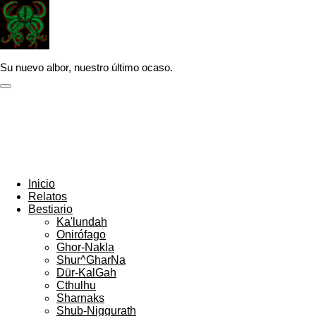
Ir
al
contenido
principal
Su nuevo albor, nuestro último ocaso.
Inicio
Relatos
Bestiario
Ka'lundah
Onirófago
Ghor-Nakla
Shur^GharNa
Dür-KalGah
Cthulhu
Sharnaks
Shub-Niggurath