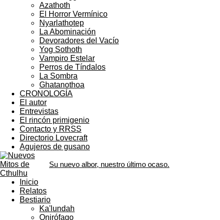
Azathoth
El Horror Vermínico
Nyarlathotep
La Abominación
Devoradores del Vacío
Yog Sothoth
Vampiro Estelar
Perros de Tíndalos
La Sombra
Ghatanothoa
CRONOLOGÍA
El autor
Entrevistas
El rincón primigenio
Contacto y RRSS
Directorio Lovecraft
Agujeros de gusano
Su nuevo albor, nuestro último ocaso.
Inicio
Relatos
Bestiario
Ka'lundah
Onirófago