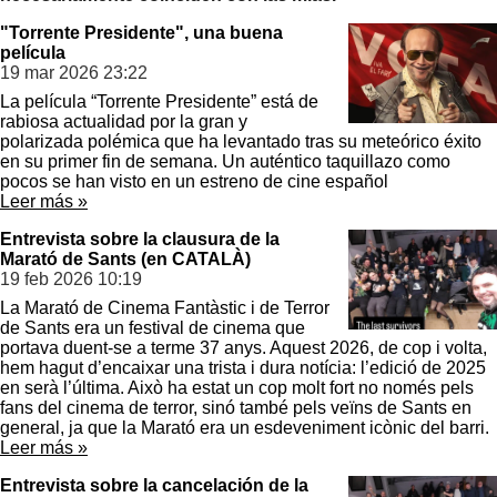
"Torrente Presidente", una buena
película
19 mar 2026
23:22
La película “Torrente Presidente” está de
rabiosa actualidad por la gran y
polarizada polémica que ha levantado tras su meteórico éxito
en su primer fin de semana. Un auténtico taquillazo como
pocos se han visto en un estreno de cine español
Leer más »
Entrevista sobre la clausura de la
Marató de Sants (en CATALÀ)
19 feb 2026
10:19
La Marató de Cinema Fantàstic i de Terror
de Sants era un festival de cinema que
portava duent-se a terme 37 anys. Aquest 2026, de cop i volta,
hem hagut d’encaixar una trista i dura notícia: l’edició de 2025
en serà l’última. Això ha estat un cop molt fort no només pels
fans del cinema de terror, sinó també pels veïns de Sants en
general, ja que la Marató era un esdeveniment icònic del barri.
Leer más »
Entrevista sobre la cancelación de la