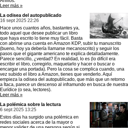
Anillos.
Leer más »
La odisea del autopublicado
16 sept 2025
22:26
Hace unos cuantos años, bastantes ya,
todo aquel que desee publicar un libro
que haya escrito lo tiene muy fácil. Basta
con abrirse una cuenta en Amazon KDP, subir tu manuscrito
(bueno, hoy ya debería llamarse mecanoscrito) y seguir los
pasos que el gigante americano te explica detalladamente.
Parece sencillo, ¿verdad? En realidad, lo es (lo difícil era
escribir el libro, corregirlo, maquetarlo y hacer o buscar o
encargar una portada). Pero la cosa se complica cuando, una
vez subido el libro a Amazon, tienes que venderlo. Aquí
empieza la odisea del autopublicado, que más que un retorno
a Ítaca, parece un descenso al inframundo en busca de nuestra
Eurídice (o sea, lectores).
Leer más »
La polémica sobre la lectura
6 sept 2025
13:25
Estos días ha surgido una polémica en
redes sociales acerca de la mayor o
menor validez de una persona según si