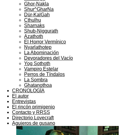
Ghor-Nakla
Shur^GharNa
Dür-KalGah
Cthulhu
Sharnaks
Shub-Niggurath
Azathoth
El Horror Vermínico
Nyarlathotep
La Abominación
Devoradores del Vacío
Yog Sothoth
Vampiro Estelar
Perros de Tíndalos
La Sombra
Ghatanothoa
CRONOLOGÍA
El autor
Entrevistas
El rincón primigenio
Contacto y RRSS
Directorio Lovecraft
Agujeros de gusano