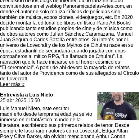
la eclosión de los blogs de internet, dicho fanzine acabó
convirtiéndose en el weblog PanoramicadelasArtes.com, en
donde el autor no solo realiza críticas de películas sino
también de música, exposiciones, videojuegos, etc. En 2020
decide montar la editorial de libros en físico Pano Art Books
publicando tanto estudios propios de cine y de música como
de otros autores como Julián Sánchez Caramazana, Manuel
Juan Segura o Carles Batalla entre otros. Su interés por el
universo de Lovecraft y de los Mythos de Cthulhu nace en su
época estudiantil de secundaria cuando jugaba con unos
compañeros al mítico RPG, “La llamada de Cthulhu”. La
narración que le hace iniciarse en el horror cósmico es
“El ceremonial”. A partir de ahí devora la mayoría de relatos
tanto del autor de Providence como de sus allegados al Círculo
de Lovecraft.
Leer más »
Entrevista a Luis Nieto
25 abr 2025
15:50
Luis Manuel Nieto, este escritor
madrileño desde temprana edad ya se vio
inmerso en el fantástico mundo de la
literatura, escribiendo sus primeros relatos de terror. Desde
siempre le fascinaron autores como Lovecraft, Edgar Allan
Poe y Clive Barker, sin olvidar mencionar a Arthur Conan