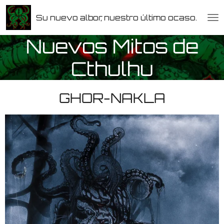
Ir
Su nuevo albor, nuestro último ocaso.
al
contenido
Nuevos Mitos de
principal
Cthulhu
GHOR-NAKLA