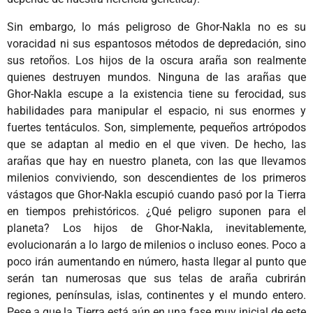
Sin embargo, lo más peligroso de Ghor-Nakla no es su
voracidad ni sus espantosos métodos de depredación, sino
sus retoños. Los hijos de la oscura araña son realmente
quienes destruyen mundos. Ninguna de las arañas que
Ghor-Nakla escupe a la existencia tiene su ferocidad, sus
habilidades para manipular el espacio, ni sus enormes y
fuertes tentáculos. Son, simplemente, pequeños artrópodos
que se adaptan al medio en el que viven. De hecho, las
arañas que hay en nuestro planeta, con las que llevamos
milenios conviviendo, son descendientes de los primeros
vástagos que Ghor-Nakla escupió cuando pasó por la Tierra
en tiempos prehistóricos. ¿Qué peligro suponen para el
planeta? Los hijos de Ghor-Nakla, inevitablemente,
evolucionarán a lo largo de milenios o incluso eones. Poco a
poco irán aumentando en número, hasta llegar al punto que
serán tan numerosas que sus telas de araña cubrirán
regiones, penínsulas, islas, continentes y el mundo entero.
Pese a que la Tierra está aún en una fase muy inicial de este