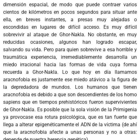
dimensión espacial, de modo que puede contraer varios
cientos de kilómetros en pocos segundos para situar ante
ella, en breves instantes, a presas muy alejadas o
escondidas en lugares de difícil acceso. Es muy difícil
sobrevivir al ataque de Ghor-Nakla. No obstante, en muy
reducidas ocasiones, algunos han logrado escapar,
salvando su vida. Pero para quien sobrevive a esa horrible y
traumática experiencia, irremediablemente desarrolla un
miedo irracional hacia las formas de vida cuya forma
recuerda a Ghor-Nakla. Lo que hoy en día llamamos
aracnofobia es justamente ese miedo atávico a la figura de
la depredadora de mundos. Los humanos que tienen
aracnofobia es debido a que son descendientes de los homo
sapiens que en tiempos prehistóricos fueron supervivientes
de Ghor-Nakla. Es posible que la sola visión de la Primigenia
ya provocase esa rotura psicológica, que es tan fuerte que
llega a alterar epigenéticamente el ADN de la víctima (de ahí
que la aracnofobia afecte a unas personas y no a otras:
depende de nuestra herencia genética).