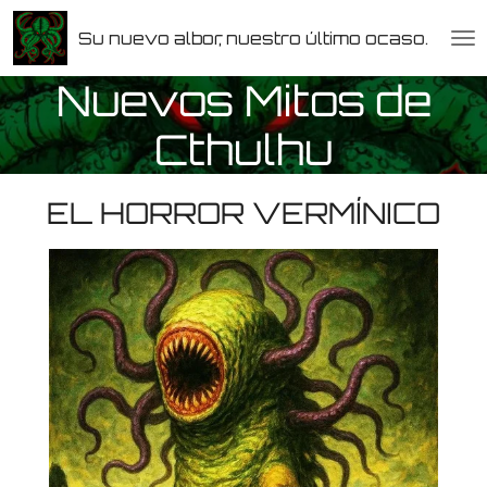
Ir
Su nuevo albor, nuestro último ocaso.
al
contenido
Nuevos Mitos de
principal
Cthulhu
EL HORROR VERMÍNICO