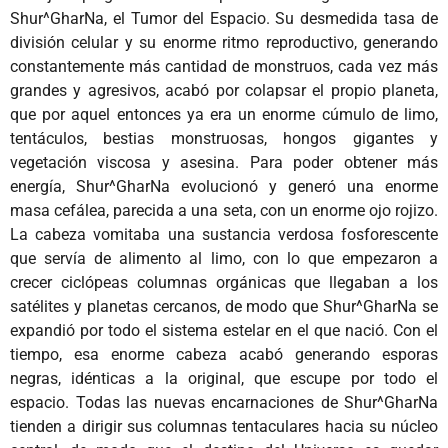
Shur^GharNa, el Tumor del Espacio. Su desmedida tasa de
división celular y su enorme ritmo reproductivo, generando
constantemente más cantidad de monstruos, cada vez más
grandes y agresivos, acabó por colapsar el propio planeta,
que por aquel entonces ya era un enorme cúmulo de limo,
tentáculos, bestias monstruosas, hongos gigantes y
vegetación viscosa y asesina. Para poder obtener más
energía, Shur^GharNa evolucionó y generó una enorme
masa cefálea, parecida a una seta, con un enorme ojo rojizo.
La cabeza vomitaba una sustancia verdosa fosforescente
que servía de alimento al limo, con lo que empezaron a
crecer ciclópeas columnas orgánicas que llegaban a los
satélites y planetas cercanos, de modo que Shur^GharNa se
expandió por todo el sistema estelar en el que nació. Con el
tiempo, esa enorme cabeza acabó generando esporas
negras, idénticas a la original, que escupe por todo el
espacio. Todas las nuevas encarnaciones de Shur^GharNa
tienden a dirigir sus columnas tentaculares hacia su núcleo