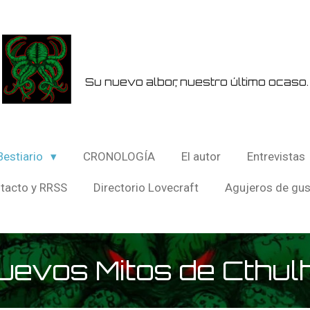
Su nuevo albor, nuestro último ocaso.
Bestiario
CRONOLOGÍA
El autor
Entrevistas
tacto y RRSS
Directorio Lovecraft
Agujeros de gu
uevos Mitos de Cthul