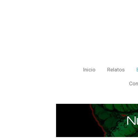
Ir
al
contenido
principal
Inicio
Relatos
Con
N