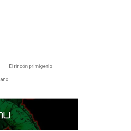
El rincón primigenio
sano
hu