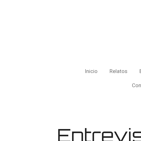
Ir
al
contenido
principal
Inicio
Relatos
Con
Entrevis