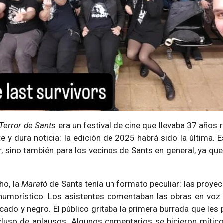
Terror de Sants
era un festival de cine que llevaba 37 años 
e y dura noticia: la edición de 2025 habrá sido la última. 
or, sino también para los vecinos de Sants en general, ya que
ho, la
Marató
de Sants tenía un formato peculiar: las proyec
 humorístico. Los asistentes comentaban las obras en voz 
o y negro. El público gritaba la primera burrada que les pa
luso de aplausos. Algunos comentarios se hicieron míticos