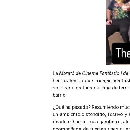
La
Marató de Cinema Fantàstic i de 
hemos tenido que encajar una trist
sólo para los fans del cine de terr
barrio.
¿Qué ha pasado? Resumiendo muc
un ambiente distendido, festivo y
desde el humor más gamberro, alocad
acompañada de fuertes risas o inc