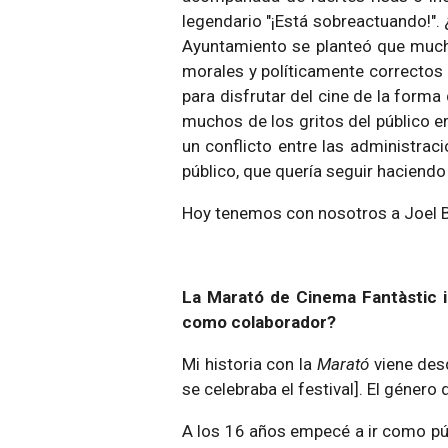
legendario "¡Está sobreactuando!".
Ayuntamiento se planteó que mucho
morales y políticamente correctos d
para disfrutar del cine de la forma
muchos de los gritos del público er
un conflicto entre las administrac
público, que quería seguir haciend
Hoy tenemos con nosotros a Joel B
La Marató de Cinema Fantàstic i
como colaborador?
Mi historia con la
Marató
viene des
se celebraba el festival]. El género
A los 16 años empecé a ir como púb