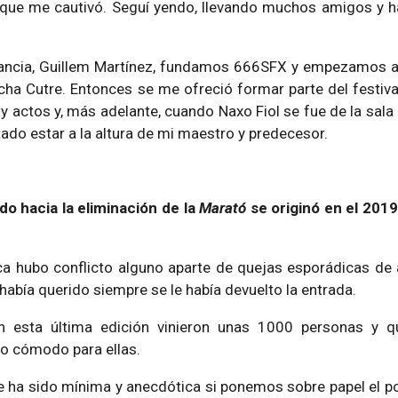
o que me cautivó. Seguí yendo, llevando muchos amigos y h
nfancia, Guillem Martínez, fundamos 666SFX y empezamos 
hicha Cutre. Entonces se me ofreció formar parte del festi
s y actos y, más adelante, cuando Naxo Fiol se fue de la sa
tado estar a la altura de mi maestro y predecesor.
ado hacia la eliminación de la
Marató
se originó en el 201
 hubo conflicto alguno aparte de quejas esporádicas de al
si había querido siempre se le había devuelto la entrada.
en esta última edición vinieron unas 1000 personas y 
cio cómodo para ellas.
re ha sido mínima y anecdótica si ponemos sobre papel el p