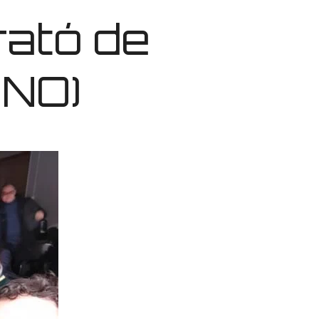
rató de
ANO)