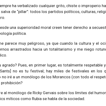
iempre ha verbalizado cualquier grito, chiste o improperio ha
alva de “pillar”: todos los partidos políticos, culturas, relig
gro.
esde una superioridad moral creen tener derecho a secuestr
ología política.
e parece muy peligroso, ya que cuando la cultura y el oc
nos arrastrados hacia un totalitarismo y me niego rotu
lico.
agrado? Pues, en primer lugar, es totalmente respetable y
ants] no es tu festival; hay miles de festivales en los
no iré a un monólogo de los Morancos (con todo el respeto) 
 prohibición?
re al monólogo de Ricky Gervais sobre los límites del hum
s míticos como Rubia se habla de la sociedad.