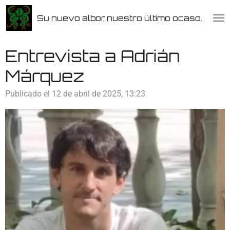
Ir
Su nuevo albor, nuestro último ocaso.
al
contenido
principal
Entrevista a Adrián
Márquez
Publicado el 12 de abril de 2025, 13:23