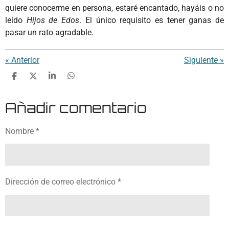
quiere conocerme en persona, estaré encantado, hayáis o no
leído
Hijos de Edos
. El único requisito es tener ganas de
pasar un rato agradable.
«
Anterior
Siguiente
»
C
C
C
C
o
o
o
o
m
m
m
m
Añadir comentario
p
p
p
p
a
a
a
a
r
r
r
r
Nombre *
t
t
t
t
i
i
i
i
r
r
r
r
Dirección de correo electrónico *